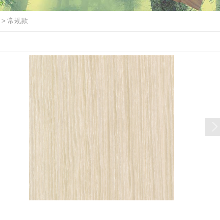
>
常规款