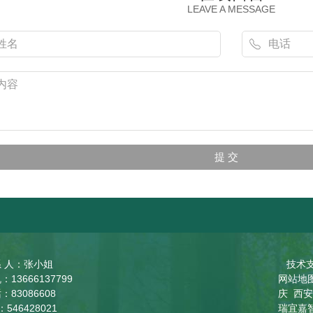
LEAVE A MESSAGE
 人：张小姐
技术支
：13666137799
网站地
：83086608
庆
西安
：546428021
瑞宜嘉