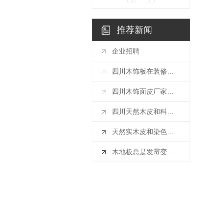
推荐新闻
企业招聘
四川木饰板在装修上可以怎么用？
四川木饰面皮厂家告诉你咱们有这些类别！
四川天然木皮和科技木皮对比概况一览
天然实木皮和染色实木皮的区别
木地板总是发霉变黑？教你几招，轻松应对