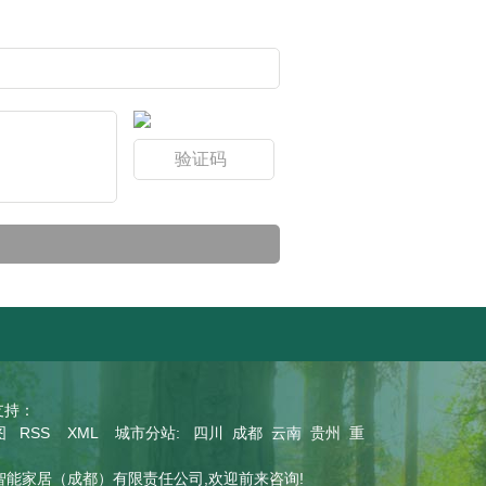
持：
图
RSS
XML
城市分站
:
四川
成都
云南
贵州
重
智能家居（成都）有限责任公司,欢迎前来咨询!