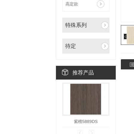
高定款
特殊系列
待定
推荐产品
紫檀5889DS
紫