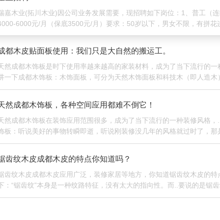
瑞嘉木业(拓川木业)因公司业务发展需要，现招聘如下岗位：1、普工（连
4000-6000元/月（保底3500元/月）要求：50岁以下，男女不限，有
成都木皮贴面板使用：我们只是大自然的搬运工。
天然成都木饰板是时下使用率越来越高的家装材料，成为了当下流行的一种
讲一下成都木饰板：木饰面板，可分为天然木饰面板和科技木（即人造木
能方面都有一定差异
天然成都木饰板，各种空间应用都难不倒它！
天然成都木饰板在装饰应用范围很多，成为了当下流行的一种装修风格，.
饰板：听说美好的事物转瞬即逝，听说刚装修没几年的风格就过时了，那
材，用成都拓川木业
锯齿纹木皮成都木皮的特点你知道吗？
锯齿纹木皮成都木皮应用广泛，装修家居等地方，你知道锯齿纹木皮的特点
下：“锯齿纹”本身是一种纹路特征，没有太大的指向性。而..要说的是锯
畴。可能很多人都