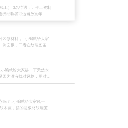
线工） 3名待遇：计件工资制
拼花连线经验者可适当放宽年
装修材料，..小编就给大家
）饰面板，二者在纹理图案性
.小编就给大家讲一下天然木
是因为没有找对风格，用对板
吗？..小编就给大家说一
齿纹木皮，指的是板材纹理范