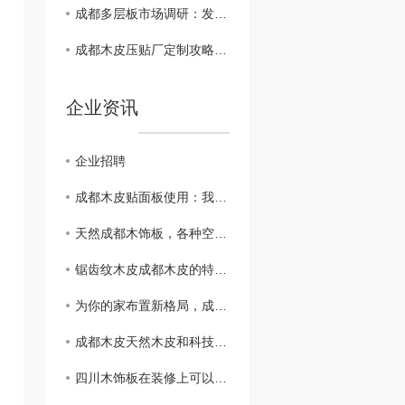
成都多层板市场调研：发展现状与未来趋势
成都木皮压贴厂定制攻略：让家具焕发新生彩
企业资讯
企业招聘
成都木皮贴面板使用：我们只是大自然的搬运工。
天然成都木饰板，各种空间应用都难不倒它！
锯齿纹木皮成都木皮的特点你知道吗？
为你的家布置新格局，成都木饰板是你的不二选择
成都木皮天然木皮和科技木皮你知道怎么区分吗?
四川木饰板在装修上可以怎么用？