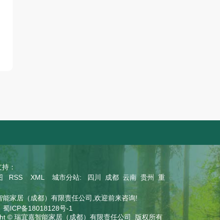
持：
图
RSS
XML
城市分站
:
四川
成都
云南
贵州
重
智能家居（成都）有限责任公司,欢迎前来咨询!
：
蜀ICP备18018128号-1
right © 瑞宜嘉智能家居（成都）有限责任公司 版权所有