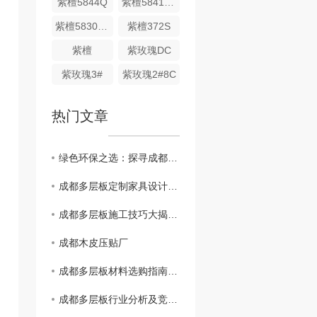
紫檀5844Q
紫檀5841DS
紫檀5830DS
紫檀372S
紫檀
紫玫瑰DC
紫玫瑰3#
紫玫瑰2#8C
热门文章
绿色环保之选：探寻成都多层板的生产与应用
成都多层板定制家具设计灵感分享：打造个性空间
成都多层板施工技巧大揭秘：安装、维护、注意事项
成都木皮压贴厂
成都多层板材料选购指南：质量、价格、品牌..比较
成都多层板行业分析及竞争格局解读