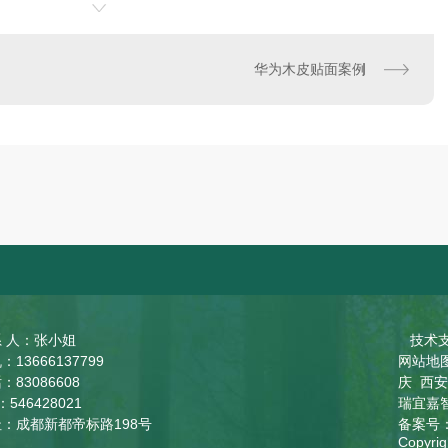
华为木皮贴面案例
 人：张小姐
技术支
：13666137799
网站地
：83086608
庆
西安
：546428021
瑞宜嘉
：成都新都帝标路198号
备案号
Copy