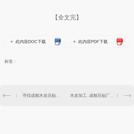
【全文完】
此内容DOC下载
此内容PDF下载
标签：
寻找成都木皮压贴厂？我们为您提供..木皮加工和可靠服务
木皮加工..成都压贴厂：专业技术，..工艺