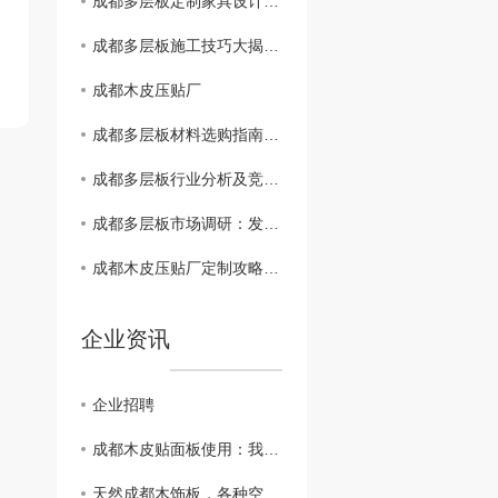
成都多层板定制家具设计灵感分享：打造个性空间
成都多层板施工技巧大揭秘：安装、维护、注意事项
成都木皮压贴厂
成都多层板材料选购指南：质量、价格、品牌..比较
成都多层板行业分析及竞争格局解读
成都多层板市场调研：发展现状与未来趋势
成都木皮压贴厂定制攻略：让家具焕发新生彩
企业资讯
企业招聘
成都木皮贴面板使用：我们只是大自然的搬运工。
天然成都木饰板，各种空间应用都难不倒它！