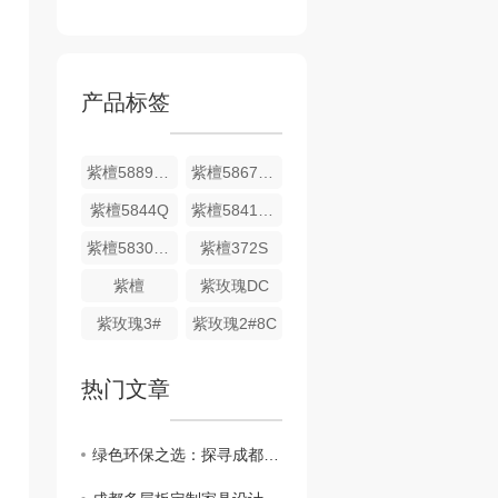
产品标签
紫檀5889DS
紫檀5867DS
紫檀5844Q
紫檀5841DS
紫檀5830DS
紫檀372S
紫檀
紫玫瑰DC
紫玫瑰3#
紫玫瑰2#8C
热门文章
绿色环保之选：探寻成都多层板的生产与应用