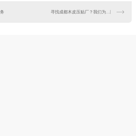
务
寻找成都木皮压贴厂？我们为您提供..木皮加工和可靠服务