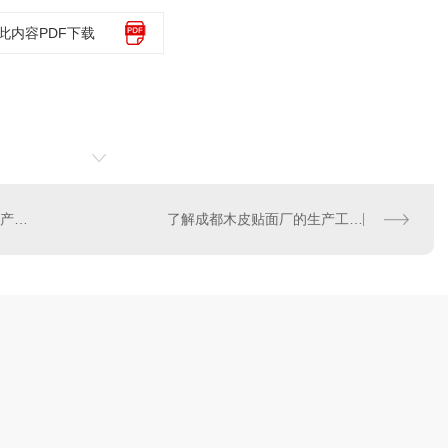
此内容PDF下载
深入解析成都木皮贴面厂的产品种类和市场销售情况
了解成都木皮贴面厂的生产工艺和质量控制