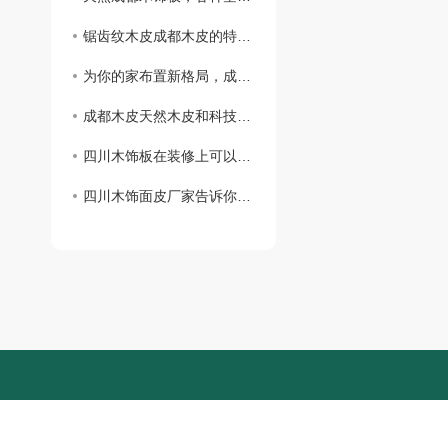
锯齿纹木皮成都木皮的特点你知道吗？
为你的家布置新格局，成都木饰板是你的不二选择
成都木皮天然木皮和科技木皮你知道怎么区分吗?
四川木饰板在装修上可以怎么用？
四川木饰面皮厂家告诉你咱们有这些类别！
持：