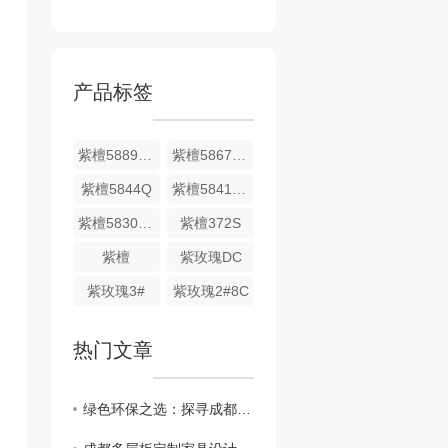
产品标签
紫檀5889DS
紫檀5867DS
紫檀5844Q
紫檀5841DS
紫檀5830DS
紫檀372S
紫檀
紫玫瑰DC
紫玫瑰3#
紫玫瑰2#8C
热门文章
绿色环保之选：探寻成都多层板的生产与应用