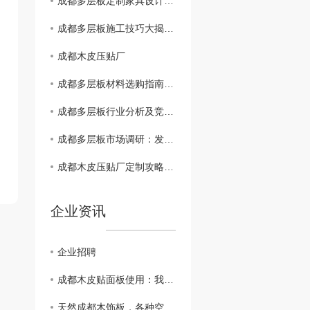
成都多层板定制家具设计灵感分享：打造个性空间
成都多层板施工技巧大揭秘：安装、维护、注意事项
成都木皮压贴厂
成都多层板材料选购指南：质量、价格、品牌..比较
成都多层板行业分析及竞争格局解读
成都多层板市场调研：发展现状与未来趋势
成都木皮压贴厂定制攻略：让家具焕发新生彩
企业资讯
企业招聘
成都木皮贴面板使用：我们只是大自然的搬运工。
天然成都木饰板，各种空间应用都难不倒它！