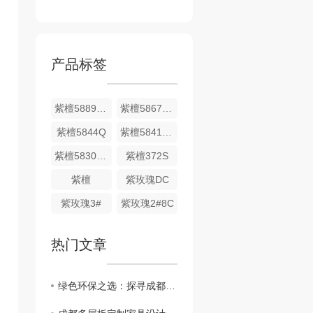
产品标签
紫檀5889DS
紫檀5867DS
紫檀5844Q
紫檀5841DS
紫檀5830DS
紫檀372S
紫檀
紫玫瑰DC
紫玫瑰3#
紫玫瑰2#8C
热门文章
绿色环保之选：探寻成都多层板的生产与应用