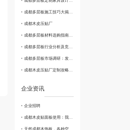
成都多层板定制家具设计灵感分享：打造个性空间
成都多层板施工技巧大揭秘：安装、维护、注意事项
成都木皮压贴厂
成都多层板材料选购指南：质量、价格、品牌..比较
成都多层板行业分析及竞争格局解读
成都多层板市场调研：发展现状与未来趋势
成都木皮压贴厂定制攻略：让家具焕发新生彩
企业资讯
企业招聘
成都木皮贴面板使用：我们只是大自然的搬运工。
天然成都木饰板，各种空间应用都难不倒它！