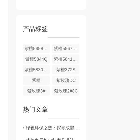
产品标签
紫檀5889DS
紫檀5867DS
紫檀5844Q
紫檀5841DS
紫檀5830DS
紫檀372S
紫檀
紫玫瑰DC
紫玫瑰3#
紫玫瑰2#8C
热门文章
绿色环保之选：探寻成都多层板的生产与应用