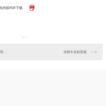
此内容PDF下载
成都多层板市场调研：发展现状与未来趋势
成都木皮贴面板