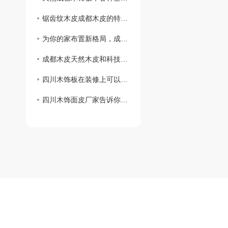
锯齿纹木皮成都木皮的特点你知道吗？
为你的家布置新格局，成都木饰板是你的不二选择
成都木皮天然木皮和科技木皮你知道怎么区分吗?
四川木饰板在装修上可以怎么用？
四川木饰面皮厂家告诉你咱们有这些类别！
持：