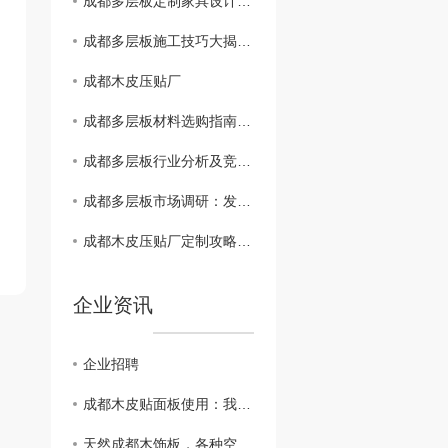
成都多层板定制家具设计灵感分享：打造个性空间
成都多层板施工技巧大揭秘：安装、维护、注意事项
成都木皮压贴厂
成都多层板材料选购指南：质量、价格、品牌..比较
成都多层板行业分析及竞争格局解读
成都多层板市场调研：发展现状与未来趋势
成都木皮压贴厂定制攻略：让家具焕发新生彩
企业资讯
企业招聘
成都木皮贴面板使用：我们只是大自然的搬运工。
天然成都木饰板，各种空间应用都难不倒它！