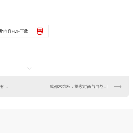
此内容PDF下载
找寻成都木皮压贴厂？这里有您需要的专业木皮处理解决方案
成都木饰板：探索时尚与自然的..结合