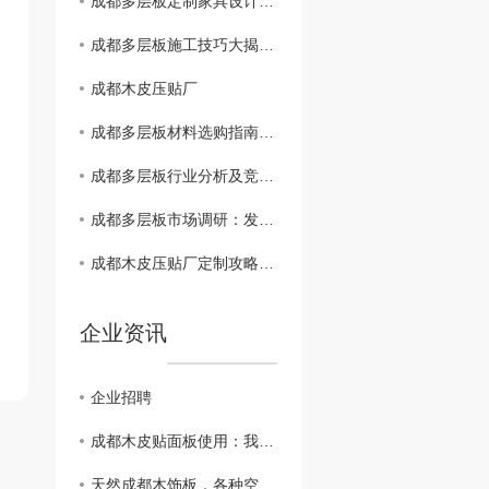
成都多层板定制家具设计灵感分享：打造个性空间
成都多层板施工技巧大揭秘：安装、维护、注意事项
成都木皮压贴厂
成都多层板材料选购指南：质量、价格、品牌..比较
成都多层板行业分析及竞争格局解读
成都多层板市场调研：发展现状与未来趋势
成都木皮压贴厂定制攻略：让家具焕发新生彩
企业资讯
企业招聘
成都木皮贴面板使用：我们只是大自然的搬运工。
天然成都木饰板，各种空间应用都难不倒它！