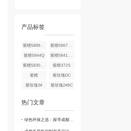
产品标签
紫檀5889DS
紫檀5867DS
紫檀5844Q
紫檀5841DS
紫檀5830DS
紫檀372S
紫檀
紫玫瑰DC
紫玫瑰3#
紫玫瑰2#8C
热门文章
绿色环保之选：探寻成都多层板的生产与应用